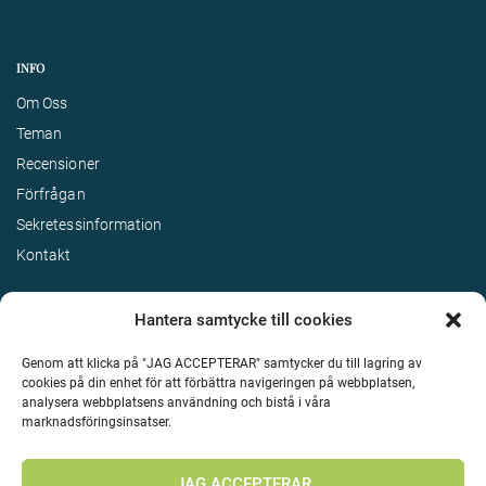
INFO
Om Oss
Teman
Recensioner
Förfrågan
Sekretessinformation
Kontakt
Hantera samtycke till cookies
Genom att klicka på "JAG ACCEPTERAR" samtycker du till lagring av
cookies på din enhet för att förbättra navigeringen på webbplatsen,
analysera webbplatsens användning och bistå i våra
marknadsföringsinsatser.
Terms & Conditions
©
Upphovsrätt 2026 Enjoy Travel Alla rättigheter reserverade
JAG ACCEPTERAR