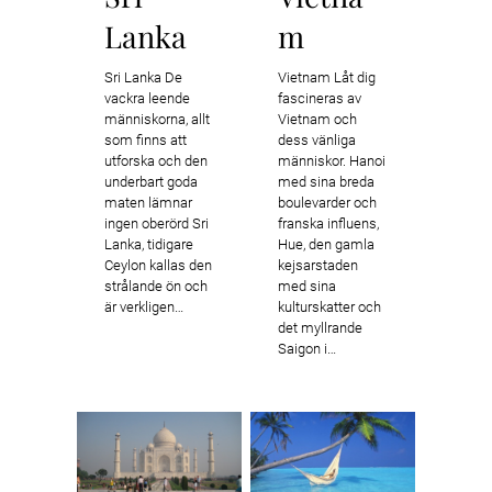
Lanka
m
Sri Lanka De
Vietnam Låt dig
vackra leende
fascineras av
människorna, allt
Vietnam och
som finns att
dess vänliga
utforska och den
människor. Hanoi
underbart goda
med sina breda
maten lämnar
boulevarder och
ingen oberörd Sri
franska influens,
Lanka, tidigare
Hue, den gamla
Ceylon kallas den
kejsarstaden
strålande ön och
med sina
är verkligen…
kulturskatter och
det myllrande
Saigon i…