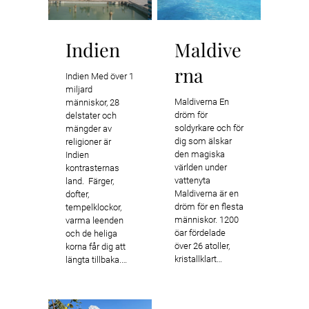
Indien
Maldive
rna
Indien Med över 1
miljard
Maldiverna En
människor, 28
dröm för
delstater och
soldyrkare och för
mängder av
dig som älskar
religioner är
den magiska
Indien
världen under
kontrasternas
vattenyta
land. Färger,
Maldiverna är en
dofter,
dröm för en flesta
tempelklockor,
människor. 1200
varma leenden
öar fördelade
och de heliga
över 26 atoller,
korna får dig att
kristallklart…
längta tillbaka.…