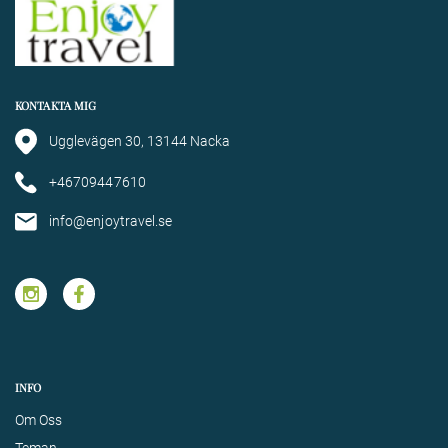
KONTAKTA MIG
Ugglevägen 30, 13144 Nacka
+46709447610
info@enjoytravel.se
INFO
Om Oss