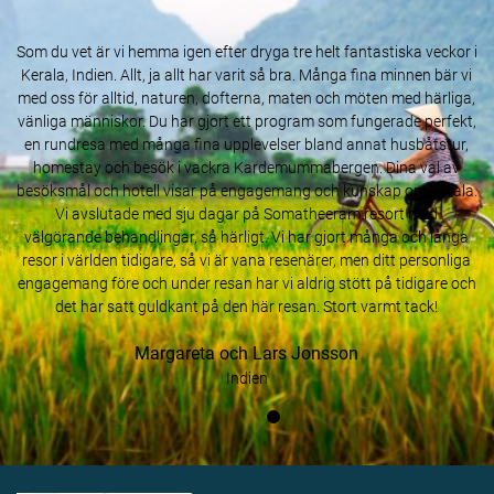
Som du vet är vi hemma igen efter dryga tre helt fantastiska veckor i
Kerala, Indien. Allt, ja allt har varit så bra. Många fina minnen bär vi
med oss för alltid, naturen, dofterna, maten och möten med härliga,
vänliga människor. Du har gjort ett program som fungerade perfekt,
en rundresa med många fina upplevelser bland annat husbåtstur,
homestay och besök i vackra Kardemummabergen. Dina val av
besöksmål och hotell visar på engagemang och kunskap om Kerala.
Vi avslutade med sju dagar på Somatheeram resort med
välgörande behandlingar, så härligt. Vi har gjort många och långa
resor i världen tidigare, så vi är vana resenärer, men ditt personliga
engagemang före och under resan har vi aldrig stött på tidigare och
det har satt guldkant på den här resan. Stort varmt tack!
Margareta och Lars Jonsson
Indien