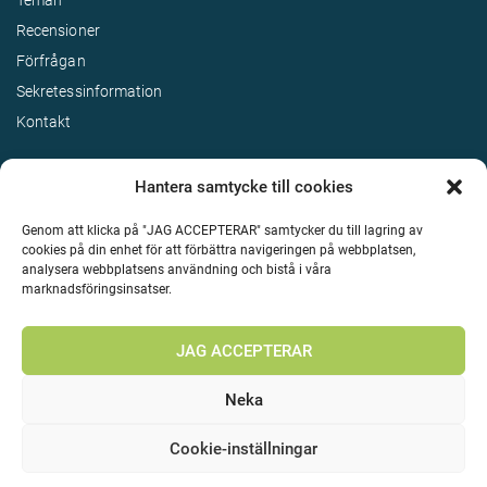
Teman
Recensioner
Förfrågan
Sekretessinformation
Kontakt
Hantera samtycke till cookies
Genom att klicka på "JAG ACCEPTERAR" samtycker du till lagring av
cookies på din enhet för att förbättra navigeringen på webbplatsen,
analysera webbplatsens användning och bistå i våra
marknadsföringsinsatser.
Terms & Conditions
©
Upphovsrätt 2026 Enjoy Travel Alla rättigheter reserverade
JAG ACCEPTERAR
Neka
Cookie-inställningar