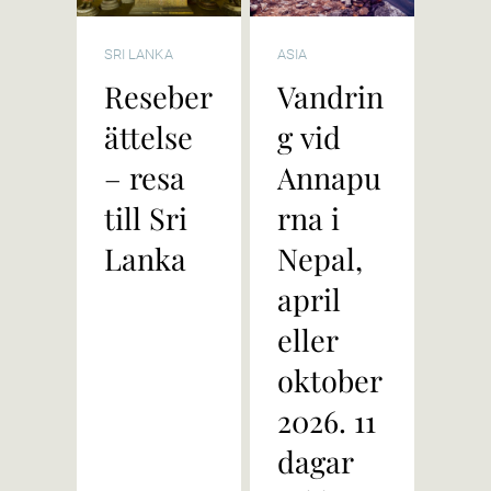
SRI LANKA
ASIA
Reseber
Vandrin
ättelse
g vid
– resa
Annapu
till Sri
rna i
Lanka
Nepal,
april
eller
oktober
2026. 11
dagar