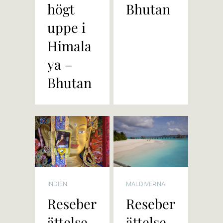
högt
Bhutan
uppe i
Himala
ya –
Bhutan
INDIEN
MALDIVERNA
Reseber
Reseber
ättelse
ättelse