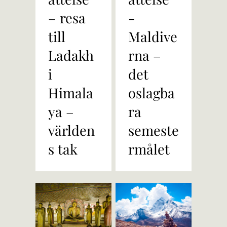
– resa
-
till
Maldive
Ladakh
rna –
i
det
Himala
oslagba
ya –
ra
världen
semeste
s tak
rmålet