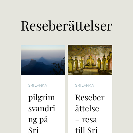
Reseberättelser
SRI LANKA
SRI LANKA
pilgrim
Reseber
svandri
ättelse
ng på
– resa
Sri
till Sri