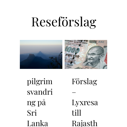
Reseförslag
pilgrim
Förslag
Fö
svandri
–
– 
ng på
Lyxresa
till
Sri
till
Ke
Lanka
Rajasth
Ni rese