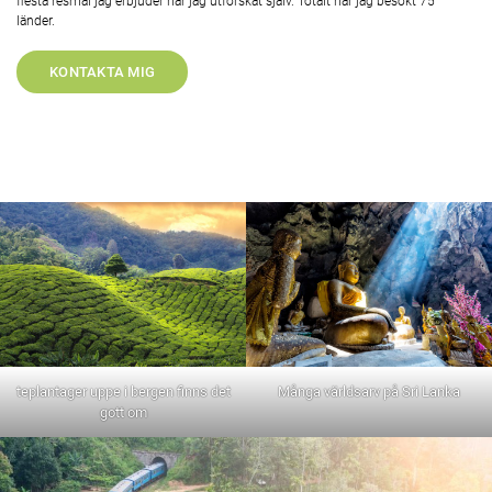
flesta resmål jag erbjuder har jag utforskat själv. Totalt har jag besökt 75
länder.
KONTAKTA MIG
teplantager uppe i bergen finns det
Många världsarv på Sri Lanka
gott om