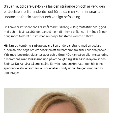
Sri Lanka, tidigare Ceylon kallas den strålande ön och är verkligen
en ädelsten fortfarande lite i det fördolda men kommer snart att
upptäckas för sin skönhet och vänliga befolkning.
Sri Lanka är ett spännande resmål med tusenårig kultur, fantastisk natur, god
mat och milslånga stränder. Landet har haft interna bråk i norr i många år och
därigenom förlorat turism men nu börjar turisterna komma tillbaka.
Här kan du kombinera några dagar på en underbar strand med en veckas
rundresa. Vad sägs om ett besök på ett elefantbarnhem eller i nationalparken
Yala med leoparder, elefanter, apor och björnar? Du kan gå en pilgrimsvandring
tillsammans med lankeserna upp på ett heligt berg eller besöka lejonklippan
Sigiriya. Du kan åka på smalspårig järnväg i underskön natur och här finns
spännande städer som Galle i söder eller Kandy uppe i bergen omgiven av
teplantager.