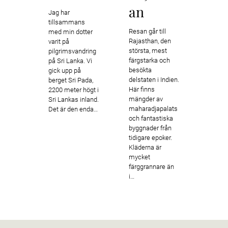
i södr
an
Jag har
som ka
tillsammans
God´s
Resan går till
med min dotter
countr
Rajasthan, den
varit på
av de
största, mest
pilgrimsvandring
vackra
färgstarka och
på Sri Lanka. Vi
av Ind
besökta
gick upp på
frodig
delstaten i Indien.
berget Sri Pada,
vänlig
Här finns
2200 meter högt i
männis
mängder av
Sri Lankas inland.
obeskr
maharadjapalats
Det är den enda…
stränd
och fantastiska
fantas
byggnader från
väder
tidigare epoker.
Kläderna är
mycket
färggrannare än
i…