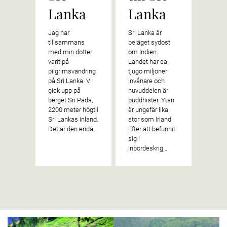
Lanka
Lanka
Jag har
Sri Lanka är
tillsammans
beläget sydost
med min dotter
om Indien.
varit på
Landet har ca
pilgrimsvandring
tjugo miljoner
på Sri Lanka. Vi
invånare och
gick upp på
huvuddelen är
berget Sri Pada,
buddhister. Ytan
2200 meter högt i
är ungefär lika
Sri Lankas inland.
stor som Irland.
Det är den enda…
Efter att befunnit
sig i
inbördeskrig…