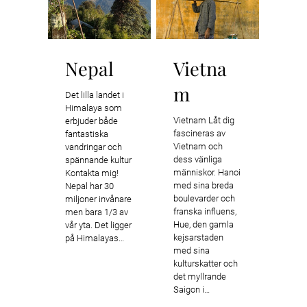
Nepal
Vietna
m
Det lilla landet i
Himalaya som
Vietnam Låt dig
erbjuder både
fascineras av
fantastiska
Vietnam och
vandringar och
dess vänliga
spännande kultur
människor. Hanoi
Kontakta mig!
med sina breda
Nepal har 30
boulevarder och
miljoner invånare
franska influens,
men bara 1/3 av
Hue, den gamla
vår yta. Det ligger
kejsarstaden
på Himalayas…
med sina
kulturskatter och
det myllrande
Saigon i…