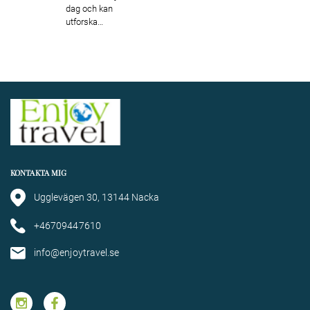
dag och kan
utforska…
KONTAKTA MIG
Ugglevägen 30, 13144 Nacka
+46709447610
info@enjoytravel.se