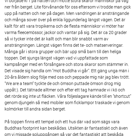
Vi började kl 1 på natten och mötte stora skaror människor på väg
ner från berget. Lite förvånande för oss eftersom vi trodde man gick
upp på natten och ner på dagen. Men vandringen är ansträngande
och många sover över på enkla liggunderlag längst vägen. Det är
kallt för att vara tropikerna och de flesta människor vi möter har
varma fleecemössor, jackor och vantar på sig. Det är ca 20 grader
så vi tycker inte det är kallt och man blir snabbt varm av
ansträngningen. Längst vägen finns det te- och matserveringar.
Många går i stora grupper och bär upp små barn till den heliga
toppen. Det sjungs längst vägen vad vi uppfattade som
kampsånger med en försångare och stora skaror som stämmer in.
Det visade sig handla om ”mot Buddha vi går”. Ett gäng unga män i
20-års åldern slog följe med oss och peppade mig när jag blev trött.
”We are a team” tyckte de och ömson puttade ömson drog mig
uppåt:). Det tätnade alltmer och efter ett tag hamnade vi i kö och
det rörde sig inte ut fläcken. Våra följeslagare kände till en ”shortcut”
genom djungeln så med mobiler som ficklampor traskade vi genom
kolmörker till andra sidan berget.
På toppen finns ett tempel och ett hus där vad som sägs vara
Buddhas footprint kan beskådas. Utsikten är fantastiskt och även
om vi missade soluppgången så var det fantastiskt att beskåda