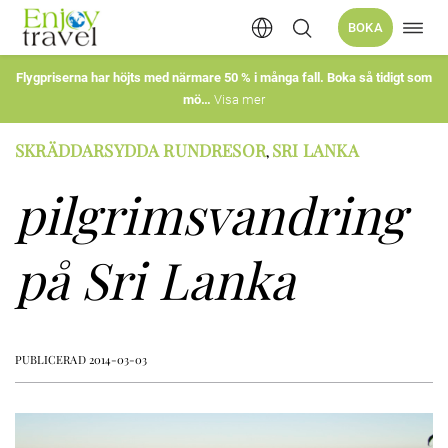
Öppn
BOKA
Hoppa
navig
till
innehåll
Flygpriserna har höjts med närmare 50 % i många fall. Boka så tidigt som
mö
Visa mer
SKRÄDDARSYDDA RUNDRESOR
SRI LANKA
,
pilgrimsvandring
på Sri Lanka
PUBLICERAD 2014-03-03