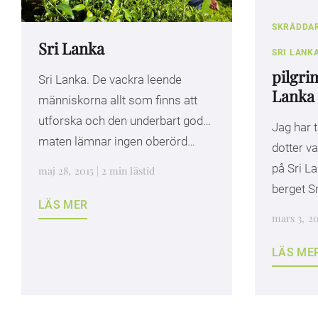
SKRÄDDA
Sri Lanka
SRI LANK
pilgri
Sri Lanka. De vackra leende
Lanka
människorna allt som finns att
utforska och den underbart goda
Jag har
maten lämnar ingen oberörd…
dotter va
på Sri La
maj 28, 2015 | 2 min lästid
berget S
LÄS MER
mars 3, 20
LÄS ME