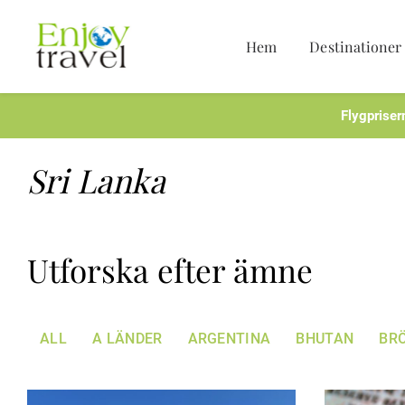
Hem
Destinationer
Hoppa
till
innehåll
Flygpriser
Sri Lanka
Utforska efter ämne
ALL
A LÄNDER
ARGENTINA
BHUTAN
BR