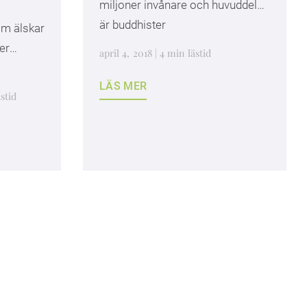
miljoner invånare och huvuddelen
är buddhister
om älskar
er
april 4, 2018 | 4 min lästid
LÄS MER
stid