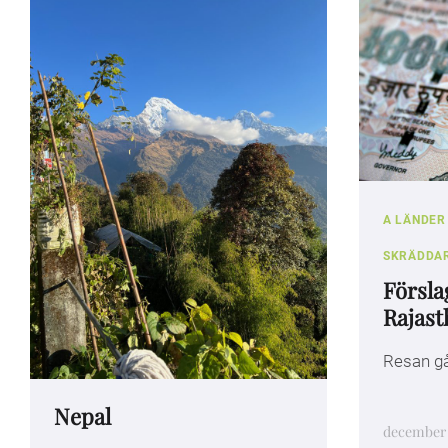
A LÄNDER
SKRÄDDA
Förslag
Rajast
Resan går
Nepal
december 6