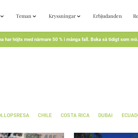
Teman
Kryssningar
Erbjudanden
R
Toggle
Toggle
Toggle
"Destinationer"
"Teman"
"Kryssningar"
menu
menu
menu
na har höjts med närmare 50 % i många fall. Boka så tidigt som mö
ÖLLOPSRESA
CHILE
COSTA RICA
DUBAI
ECUAD