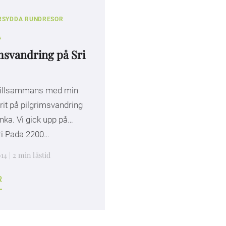
RSYDDA RUNDRESOR
A
msvandring på Sri
 tillsammans med min
rit på pilgrimsvandring
nka. Vi gick upp på
ri Pada 2200…
14 | 2 min lästid
R