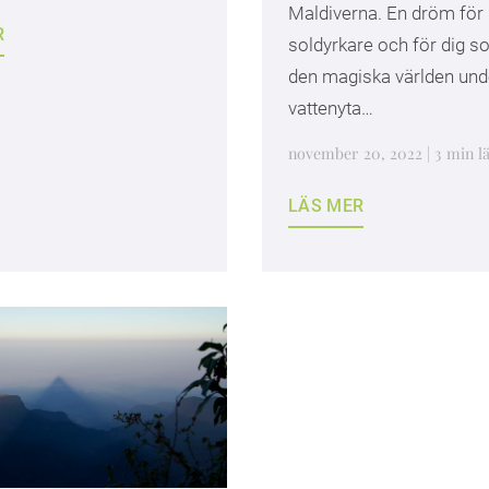
Maldiverna. En dröm för
R
soldyrkare och för dig s
den magiska världen und
vattenyta…
november 20, 2022 | 3 min lä
LÄS MER