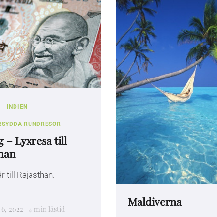
INDIEN
RSYDDA RUNDRESOR
 – Lyxresa till
han
 till Rajasthan.
Maldiverna
, 2022 | 4 min lästid