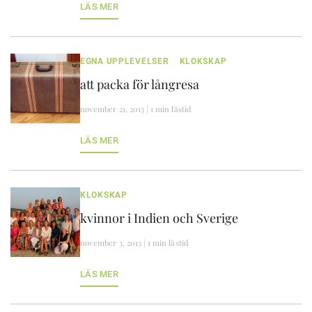
LÄS MER
EGNA UPPLEVELSER
KLOKSKAP
att packa för långresa
november 21, 2013 | 1 min lästid
LÄS MER
KLOKSKAP
kvinnor i Indien och Sverige
november 3, 2013 | 1 min lästid
LÄS MER