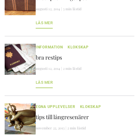
augusti 12, 2014 | 3 min lästid
LÄS MER
INFORMATION
KLOKSKAP
bra restips
augusti 12, 2014 | 2 min lästid
LÄS MER
EGNA UPPLEVELSER
KLOKSKAP
tips till långresenärer
november 22, 2013 | 2 min lästid