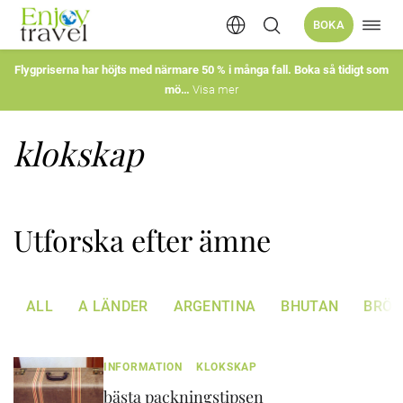
Öppn
BOKA
Hoppa
navig
till
innehåll
Flygpriserna har höjts med närmare 50 % i många fall. Boka så tidigt som
mö
Visa mer
klokskap
Utforska efter ämne
ALL
A LÄNDER
ARGENTINA
BHUTAN
BRÖL
INFORMATION
KLOKSKAP
bästa packningstipsen