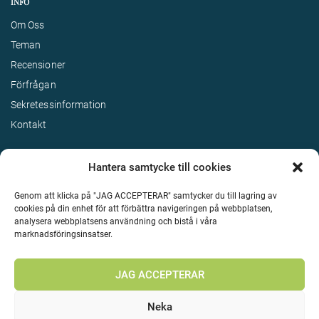
INFO
Om Oss
Teman
Recensioner
Förfrågan
Sekretessinformation
Kontakt
Hantera samtycke till cookies
Genom att klicka på "JAG ACCEPTERAR" samtycker du till lagring av
cookies på din enhet för att förbättra navigeringen på webbplatsen,
analysera webbplatsens användning och bistå i våra
marknadsföringsinsatser.
Terms & Conditions
©
Upphovsrätt 2026 Enjoy Travel Alla rättigheter reserverade
JAG ACCEPTERAR
Neka