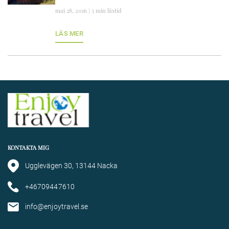
maj 28, 2016 | 3 min lästid
LÄS MER
KONTAKTA MIG
Ugglevägen 30, 13144 Nacka
+46709447610
info@enjoytravel.se