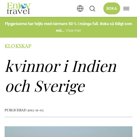
Öppn
BOKA
Hoppa
navig
till
innehåll
Flygpriserna har höjts med närmare 50 % i många fall. Boka så tidigt som
mö
Visa mer
KLOKSKAP
kvinnor i Indien
och Sverige
PUBLICERAD 2013-11-03