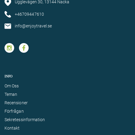
Ugglevägen 30, 13144 Nacka
+46709447610
info@enjoytravel.se
INFO
Om Oss
Teman
Recensioner
Förfrågan
Sekretessinformation
Kontakt