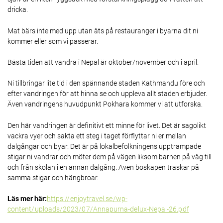
dricka.
Mat bärs inte med upp utan äts på restauranger i byarna dit ni
kommer eller som vi passerar.
Bästa tiden att vandra i Nepal är oktober/november och i april.
Ni tillbringar lite tid i den spännande staden Kathmandu före och
efter vandringen för att hinna se och uppleva allt staden erbjuder.
Även vandringens huvudpunkt Pokhara kommer vi att utforska.
Den här vandringen är definitivt ett minne för livet. Det är sagolikt
vackra vyer och sakta ett steg i taget förflyttar ni er mellan
dalgångar och byar. Det är på lokalbefolkningens upptrampade
stigar ni vandrar och möter dem på vägen liksom barnen på väg till
och från skolan i en annan dalgång. Även boskapen traskar på
samma stigar och hängbroar.
Läs mer här:
https://enjoytravel.se/wp-
content/uploads/2023/07/Annapurna-delux-Nepal-26.pdf