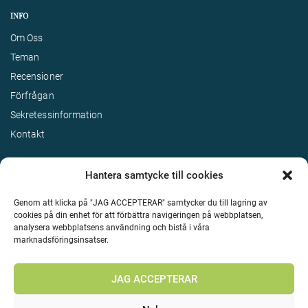
INFO
Om Oss
Teman
Recensioner
Förfrågan
Sekretessinformation
Kontakt
Hantera samtycke till cookies
Genom att klicka på "JAG ACCEPTERAR" samtycker du till lagring av
cookies på din enhet för att förbättra navigeringen på webbplatsen,
analysera webbplatsens användning och bistå i våra
marknadsföringsinsatser.
Terms & Conditions
©
Upphovsrätt 2026 Enjoy Travel Alla rättigheter reserverade
JAG ACCEPTERAR