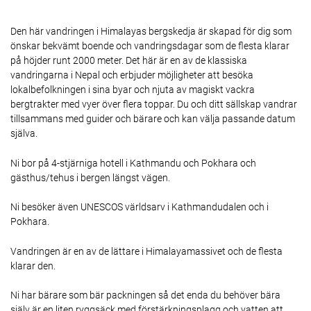
Den här vandringen i Himalayas bergskedja är skapad för dig som
önskar bekvämt boende och vandringsdagar som de flesta klarar
på höjder runt 2000 meter. Det här är en av de klassiska
vandringarna i Nepal och erbjuder möjligheter att besöka
lokalbefolkningen i sina byar och njuta av magiskt vackra
bergtrakter med vyer över flera toppar. Du och ditt sällskap vandrar
tillsammans med guider och bärare och kan välja passande datum
själva.
Ni bor på 4-stjärniga hotell i Kathmandu och Pokhara och
gästhus/tehus i bergen längst vägen.
Ni besöker även UNESCOS världsarv i Kathmandudalen och i
Pokhara.
Vandringen är en av de lättare i Himalayamassivet och de flesta
klarar den.
Ni har bärare som bär packningen så det enda du behöver bära
själv är en liten ryggsäck med förstärkningsplagg och vatten att