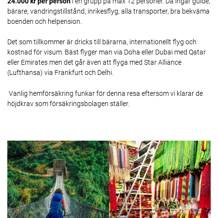
24.000 kr per person
i en grupp på max 12 personer. Då ingår guide,
bärare, vandringstillstånd, inrikesflyg, alla transporter, bra bekväma
boenden och helpension.
Det som tillkommer är dricks till bärarna, internationellt flyg och
kostnad för visum. Bäst flyger man via Doha eller Dubai med Qatar
eller Emirates men det går även att flyga med Star Alliance
(Lufthansa) via Frankfurt och Delhi.
Vanlig hemförsäkring funkar för denna resa eftersom vi klarar de
höjdkrav som försäkringsbolagen ställer.