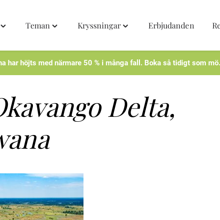
Teman
Kryssningar
Erbjudanden
R
Toggle
Toggle
Toggle
"Destinationer"
"Teman"
"Kryssningar"
menu
menu
menu
na har höjts med närmare 50 % i många fall. Boka så tidigt som mö
kavango Delta,
wana