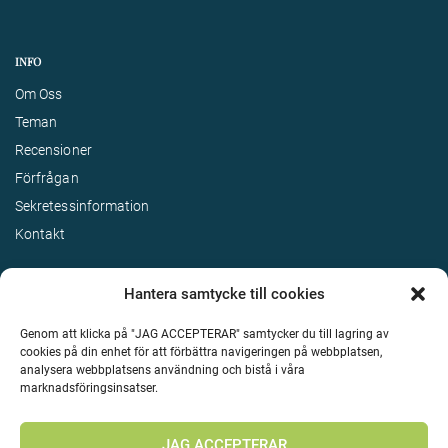
INFO
Om Oss
Teman
Recensioner
Förfrågan
Sekretessinformation
Kontakt
Hantera samtycke till cookies
Genom att klicka på "JAG ACCEPTERAR" samtycker du till lagring av
cookies på din enhet för att förbättra navigeringen på webbplatsen,
analysera webbplatsens användning och bistå i våra
marknadsföringsinsatser.
Terms & Conditions
©
Upphovsrätt 2026 Enjoy Travel Alla rättigheter reserverade
JAG ACCEPTERAR