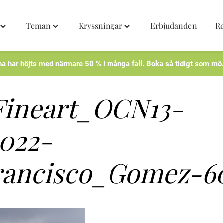
Teman
Kryssningar
Erbjudanden
R
Toggle
Toggle
Toggle
"Destinationer"
"Teman"
"Kryssningar"
menu
menu
menu
na har höjts med närmare 50 % i många fall. Boka så tidigt som mö
Fineart_OCN13-
022-
rancisco_Gomez-6