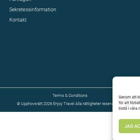
Sekretessinformation
Kontakt
Terms & Conditions
Genom att kl
för att förb
©
Upphovsrätt 2026 Enjoy Travel Alla rättigheter reserverade
bistå i våra
JAG A