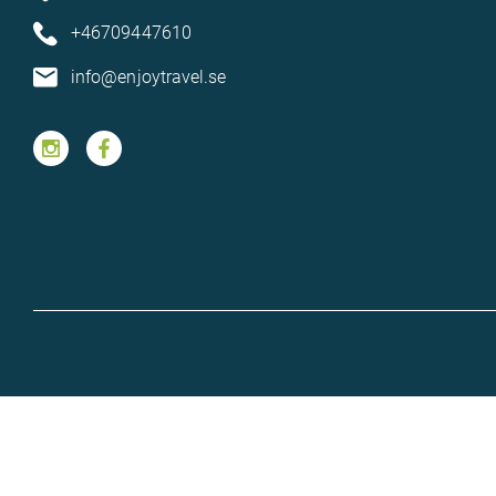
+46709447610
info@enjoytravel.se