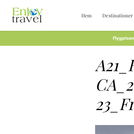
Hem
Destinationer
Hoppa
till
innehåll
Flygpriser
A21_
CA_2
23_F