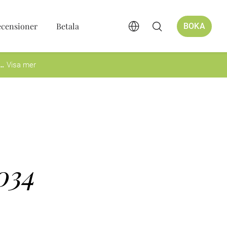
ecensioner
Betala
BOKA
Visa mer
034