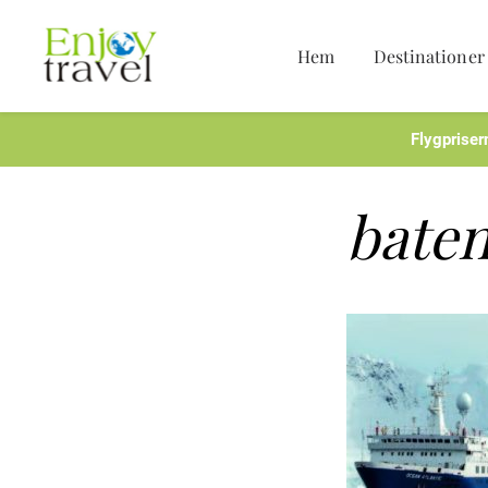
Hem
Destinationer
Hoppa
till
innehåll
Flygpriser
bate