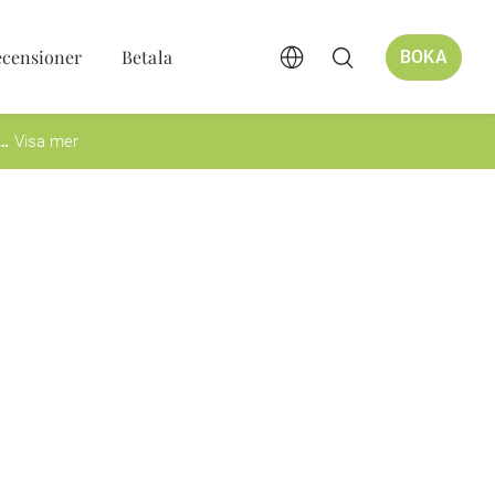
censioner
Betala
BOKA
Visa mer