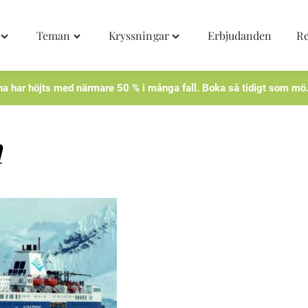
Teman
Kryssningar
Erbjudanden
Re
Toggle
Toggle
Toggle
"Destinationer"
"Teman"
"Kryssningar"
menu
menu
menu
na har höjts med närmare 50 % i många fall. Boka så tidigt som mö
n