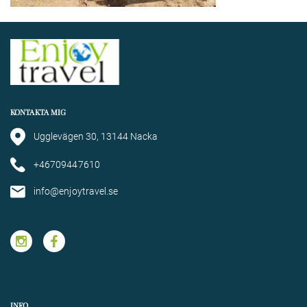
KONTAKTA MIG
Ugglevägen 30, 13144 Nacka
+46709447610
info@enjoytravel.se
INFO