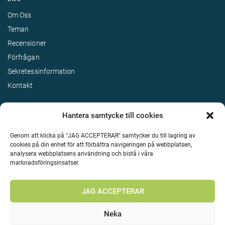
Om Oss
Teman
Recensioner
Förfrågan
Sekretessinformation
Kontakt
Hantera samtycke till cookies
Genom att klicka på "JAG ACCEPTERAR" samtycker du till lagring av
cookies på din enhet för att förbättra navigeringen på webbplatsen,
analysera webbplatsens användning och bistå i våra
marknadsföringsinsatser.
Terms & Conditions
©
Upphovsrätt 2026 Enjoy Travel Alla rättigheter reserverade
JAG ACCEPTERAR
Neka