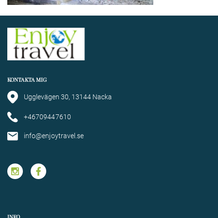
KONTAKTA MIG
Ugglevägen 30, 13144 Nacka
+46709447610
info@enjoytravel.se
INFO