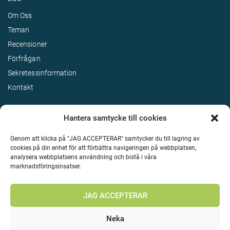
Om Oss
Teman
Recensioner
Förfrågan
Sekretessinformation
Kontakt
Hantera samtycke till cookies
Genom att klicka på "JAG ACCEPTERAR" samtycker du till lagring av
cookies på din enhet för att förbättra navigeringen på webbplatsen,
analysera webbplatsens användning och bistå i våra
marknadsföringsinsatser.
Terms & Conditions
©
Upphovsrätt 2026 Enjoy Travel Alla rättigheter reserverade
JAG ACCEPTERAR
Neka