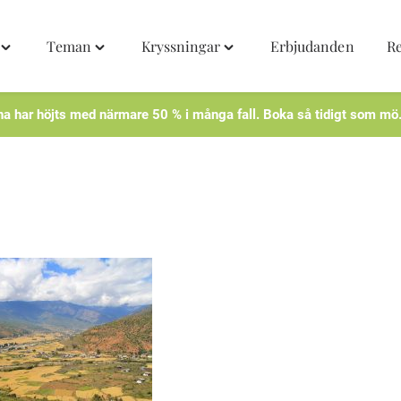
Teman
Kryssningar
Erbjudanden
R
Toggle
Toggle
Toggle
"Destinationer"
"Teman"
"Kryssningar"
menu
menu
menu
na har höjts med närmare 50 % i många fall. Boka så tidigt som mö