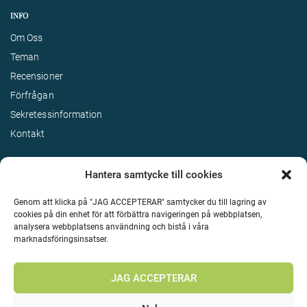
INFO
Om Oss
Teman
Recensioner
Förfrågan
Sekretessinformation
Kontakt
Hantera samtycke till cookies
Genom att klicka på "JAG ACCEPTERAR" samtycker du till lagring av
cookies på din enhet för att förbättra navigeringen på webbplatsen,
analysera webbplatsens användning och bistå i våra
marknadsföringsinsatser.
Terms & Conditions
©
Upphovsrätt 2026 Enjoy Travel Alla rättigheter reserverade
JAG ACCEPTERAR