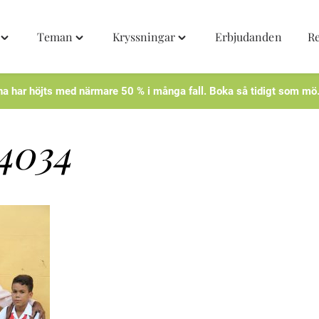
Teman
Kryssningar
Erbjudanden
R
Toggle
Toggle
Toggle
"Destinationer"
"Teman"
"Kryssningar"
menu
menu
menu
na har höjts med närmare 50 % i många fall. Boka så tidigt som mö
4034