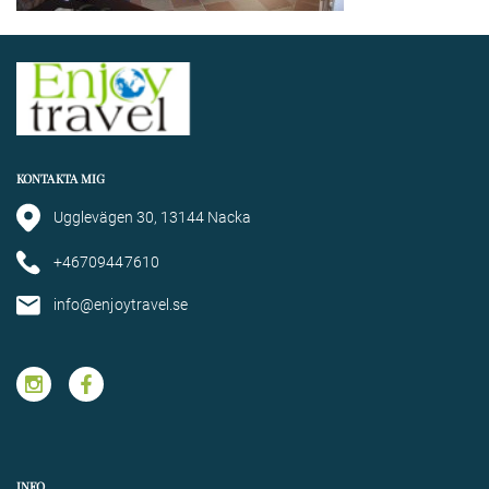
KONTAKTA MIG
Ugglevägen 30, 13144 Nacka
+46709447610
info@enjoytravel.se
INFO