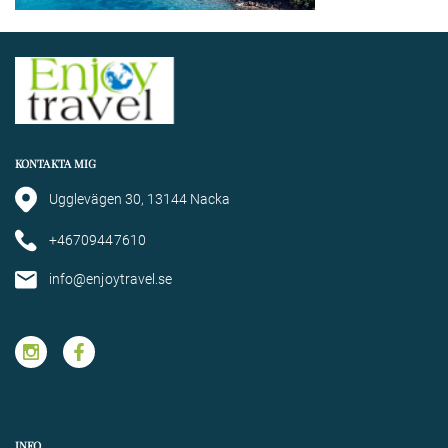
KONTAKTA MIG
Ugglevägen 30, 13144 Nacka
+46709447610
info@enjoytravel.se
INFO