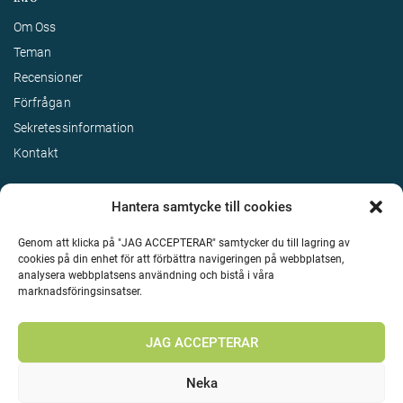
Om Oss
Teman
Recensioner
Förfrågan
Sekretessinformation
Kontakt
Hantera samtycke till cookies
Genom att klicka på "JAG ACCEPTERAR" samtycker du till lagring av
cookies på din enhet för att förbättra navigeringen på webbplatsen,
analysera webbplatsens användning och bistå i våra
marknadsföringsinsatser.
Terms & Conditions
©
Upphovsrätt 2026 Enjoy Travel Alla rättigheter reserverade
JAG ACCEPTERAR
Neka