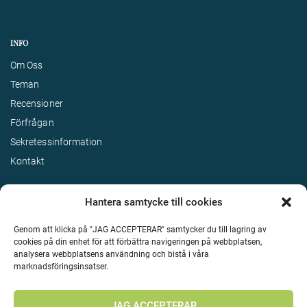
INFO
Om Oss
Teman
Recensioner
Förfrågan
Sekretessinformation
Kontakt
Hantera samtycke till cookies
Genom att klicka på "JAG ACCEPTERAR" samtycker du till lagring av
cookies på din enhet för att förbättra navigeringen på webbplatsen,
analysera webbplatsens användning och bistå i våra
marknadsföringsinsatser.
Terms & Conditions
©
Upphovsrätt 2026 Enjoy Travel Alla rättigheter reserverade
JAG ACCEPTERAR