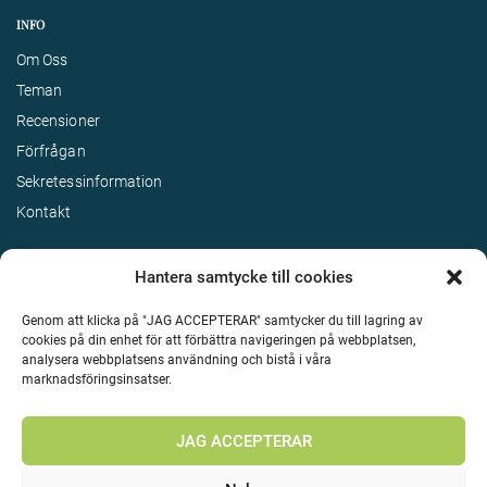
INFO
Om Oss
Teman
Recensioner
Förfrågan
Sekretessinformation
Kontakt
Hantera samtycke till cookies
Genom att klicka på "JAG ACCEPTERAR" samtycker du till lagring av
cookies på din enhet för att förbättra navigeringen på webbplatsen,
analysera webbplatsens användning och bistå i våra
marknadsföringsinsatser.
Terms & Conditions
©
Upphovsrätt 2026 Enjoy Travel Alla rättigheter reserverade
JAG ACCEPTERAR