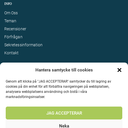
INFO
Om Oss
Teman
Recensioner
Förfrågan
Sekretessinformation
Kontakt
Hantera samtycke till cookies
Genom att klicka på "JAG ACCEPTERAR" samtycker du till lagring av
cookies på din enhet för att förbättra navigeringen på webbplatsen,
analysera webbplatsens användning och bistå i våra
marknadsföringsinsatser.
Terms & Conditions
©
Upphovsrätt 2026 Enjoy Travel Alla rättigheter reserverade
JAG ACCEPTERAR
Neka