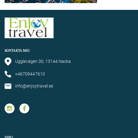
KONTAKTA MIG
Ugglevägen 30, 13144 Nacka
+46709447610
info@enjoytravel.se
INFO