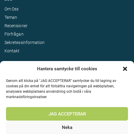
Om Oss
Teman
Recensioner
Förfrågan
Sekretessinformation
Kontakt
Hantera samtycke till cookies
Genom att klicka på "JAG ACCEPTERAR" samtycker du till lagring av
cookies på din enhet för att förbättra navigeringen på webbplatsen,
analysera webbplatsens användning och bistå i våra
marknadsföringsinsatser.
Terms & Conditions
©
Upphovsrätt 2026 Enjoy Travel Alla rättigheter reserverade
JAG ACCEPTERAR
Neka