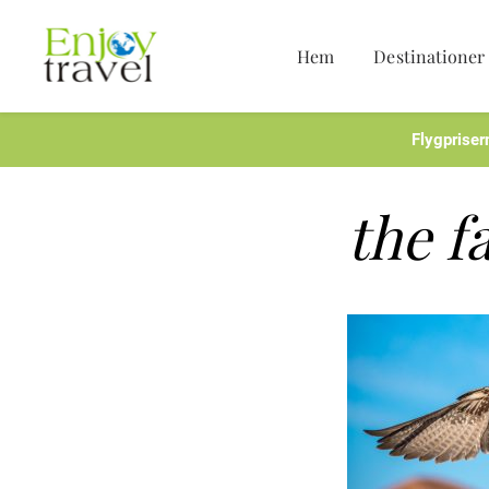
Hem
Destinationer
Hoppa
till
innehåll
Flygpriser
the f