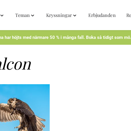
Teman
Kryssningar
Erbjudanden
R
Toggle
Toggle
Toggle
"Destinationer"
"Teman"
"Kryssningar"
menu
menu
menu
na har höjts med närmare 50 % i många fall. Boka så tidigt som mö
alcon