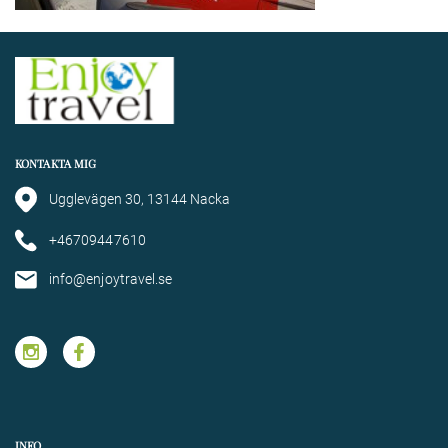
KONTAKTA MIG
Ugglevägen 30, 13144 Nacka
+46709447610
info@enjoytravel.se
INFO