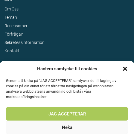
Om Oss
Teman
Recensioner
Förfrågan
Sekretessinformation
Kontakt
Hantera samtycke till cookies
Genom att klicka på "JAG ACCEPTERAR" samtycker du till lagring av
cookies på din enhet för att förbättra navigeringen på webbplatsen,
analysera webbplatsens användning och bistå i våra
marknadsföringsinsatser.
Terms & Conditions
©
Upphovsrätt 2026 Enjoy Travel Alla rättigheter reserverade
JAG ACCEPTERAR
Neka