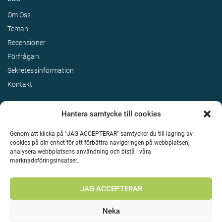
Om Oss
Teman
Recensioner
Förfrågan
Sekretessinformation
Kontakt
Hantera samtycke till cookies
Genom att klicka på "JAG ACCEPTERAR" samtycker du till lagring av
cookies på din enhet för att förbättra navigeringen på webbplatsen,
analysera webbplatsens användning och bistå i våra
marknadsföringsinsatser.
Terms & Conditions
©
Upphovsrätt 2026 Enjoy Travel Alla rättigheter reserverade
JAG ACCEPTERAR
Neka