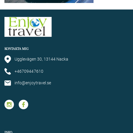
KONTAKTA MIG
Ugglevägen 30, 13144 Nacka
+46709447610
info@enjoytravel.se
INFO