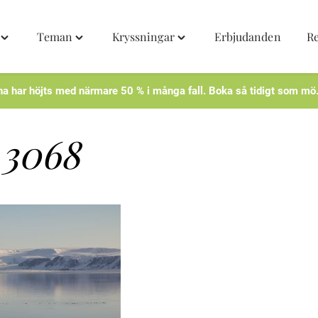
Teman
Kryssningar
Erbjudanden
R
Toggle
Toggle
Toggle
"Destinationer"
"Teman"
"Kryssningar"
menu
menu
menu
na har höjts med närmare 50 % i många fall. Boka så tidigt som mö
3068