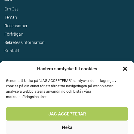
Om Oss
Teman
Recensioner
Förfrågan
Sekretessinformation
Kontakt
Hantera samtycke till cookies
Genom att klicka på "JAG ACCEPTERAR" samtycker du till lagring av
cookies på din enhet för att förbättra navigeringen på webbplatsen,
analysera webbplatsens användning och bistå i våra
marknadsföringsinsatser.
Terms & Conditions
©
Upphovsrätt 2026 Enjoy Travel Alla rättigheter reserverade
JAG ACCEPTERAR
Neka