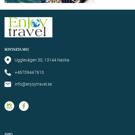
KONTAKTA MIG
Ugglevägen 30, 13144 Nacka
+46709447610
info@enjoytravel.se
INFO