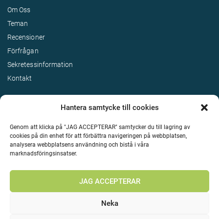
Om Oss
Teman
Recensioner
Förfrågan
Sekretessinformation
Kontakt
Hantera samtycke till cookies
Genom att klicka på "JAG ACCEPTERAR" samtycker du till lagring av
cookies på din enhet för att förbättra navigeringen på webbplatsen,
analysera webbplatsens användning och bistå i våra
marknadsföringsinsatser.
Terms & Conditions
©
Upphovsrätt 2026 Enjoy Travel Alla rättigheter reserverade
JAG ACCEPTERAR
Neka