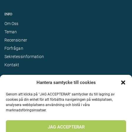
INFO
Om Oss
Teman
Recensioner
Förfrågan
Sekretessinformation
Kontakt
Hantera samtycke till cookies
Genom att klicka på "JAG ACCEPTERAR" samtycker du till lagring av
cookies på din enhet för att förbättra navigeringen på webbplatsen,
analysera webbplatsens användning och bistå i våra
marknadsföringsinsatser.
Terms & Conditions
©
Upphovsrätt 2026 Enjoy Travel Alla rättigheter reserverade
JAG ACCEPTERAR