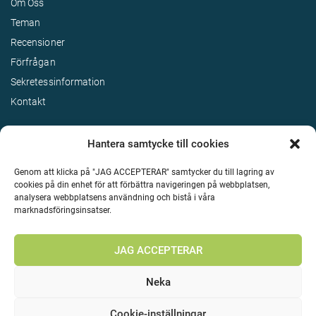
Om Oss
Teman
Recensioner
Förfrågan
Sekretessinformation
Kontakt
Hantera samtycke till cookies
Genom att klicka på "JAG ACCEPTERAR" samtycker du till lagring av
cookies på din enhet för att förbättra navigeringen på webbplatsen,
analysera webbplatsens användning och bistå i våra
marknadsföringsinsatser.
Terms & Conditions
©
Upphovsrätt 2026 Enjoy Travel Alla rättigheter reserverade
JAG ACCEPTERAR
Neka
Cookie-inställningar