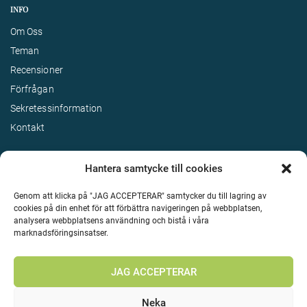
INFO
Om Oss
Teman
Recensioner
Förfrågan
Sekretessinformation
Kontakt
Hantera samtycke till cookies
Genom att klicka på "JAG ACCEPTERAR" samtycker du till lagring av
cookies på din enhet för att förbättra navigeringen på webbplatsen,
analysera webbplatsens användning och bistå i våra
marknadsföringsinsatser.
Terms & Conditions
©
Upphovsrätt 2026 Enjoy Travel Alla rättigheter reserverade
JAG ACCEPTERAR
Neka