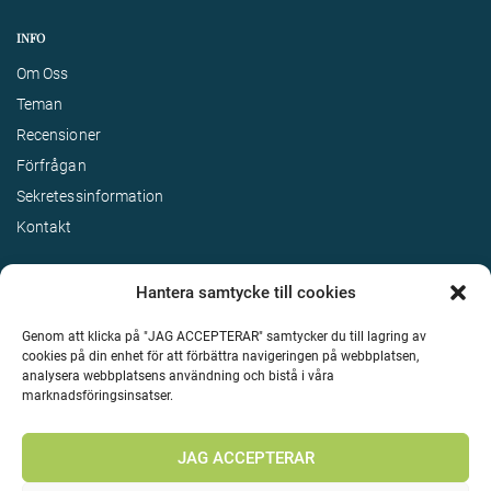
INFO
Om Oss
Teman
Recensioner
Förfrågan
Sekretessinformation
Kontakt
Hantera samtycke till cookies
Genom att klicka på "JAG ACCEPTERAR" samtycker du till lagring av
cookies på din enhet för att förbättra navigeringen på webbplatsen,
analysera webbplatsens användning och bistå i våra
marknadsföringsinsatser.
Terms & Conditions
©
Upphovsrätt 2026 Enjoy Travel Alla rättigheter reserverade
JAG ACCEPTERAR