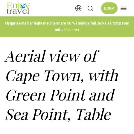
Öppn
BOKA
Hoppa
navig
till
innehåll
Flygpriserna har höjts med närmare 50 % i många fall. Boka så tidigt som
mö
Visa mer
Aerial view of
Cape Town, with
Green Point and
Sea Point, Table