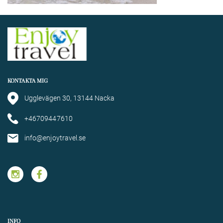
KONTAKTA MIG
Ugglevägen 30, 13144 Nacka
+46709447610
info@enjoytravel.se
INFO