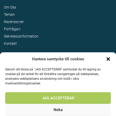
Om Oss
Teman
Recensioner
Förfrågan
Sekretessinformation
Kontakt
Hantera samtycke till cookies
Genom att klicka på "JAG ACCEPTERAR" samtycker du till lagring av
cookies på din enhet för att förbättra navigeringen på webbplatsen,
analysera webbplatsens användning och bistå i våra
marknadsföringsinsatser.
Terms & Conditions
©
Upphovsrätt 2026 Enjoy Travel Alla rättigheter reserverade
JAG ACCEPTERAR
Neka