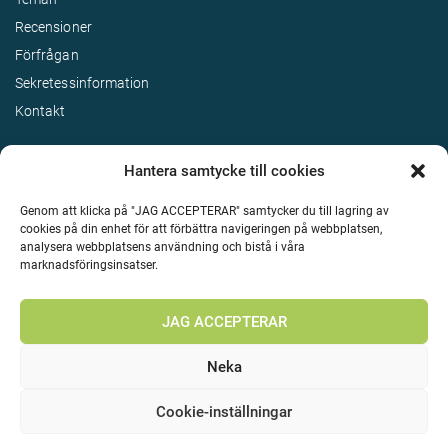
Recensioner
Förfrågan
Sekretessinformation
Kontakt
Hantera samtycke till cookies
Genom att klicka på "JAG ACCEPTERAR" samtycker du till lagring av
cookies på din enhet för att förbättra navigeringen på webbplatsen,
analysera webbplatsens användning och bistå i våra
marknadsföringsinsatser.
Terms & Conditions
©
Upphovsrätt 2026 Enjoy Travel Alla rättigheter reserverade
JAG ACCEPTERAR
Neka
Cookie-inställningar