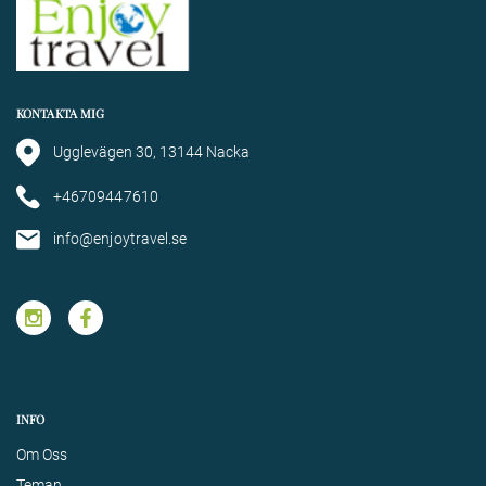
KONTAKTA MIG
Ugglevägen 30, 13144 Nacka
+46709447610
info@enjoytravel.se
INFO
Om Oss
Teman