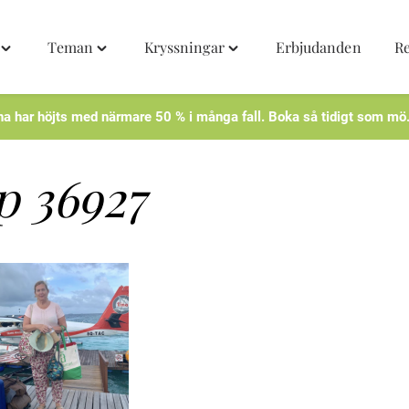
Teman
Kryssningar
Erbjudanden
R
Toggle
Toggle
Toggle
"Destinationer"
"Teman"
"Kryssningar"
menu
menu
menu
na har höjts med närmare 50 % i många fall. Boka så tidigt som mö
p 36927