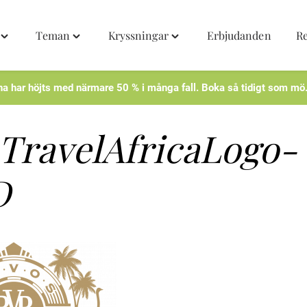
Teman
Kryssningar
Erbjudanden
R
Toggle
Toggle
Toggle
"Destinationer"
"Teman"
"Kryssningar"
menu
menu
menu
na har höjts med närmare 50 % i många fall. Boka så tidigt som mö
TravelAfricaLogo-
D