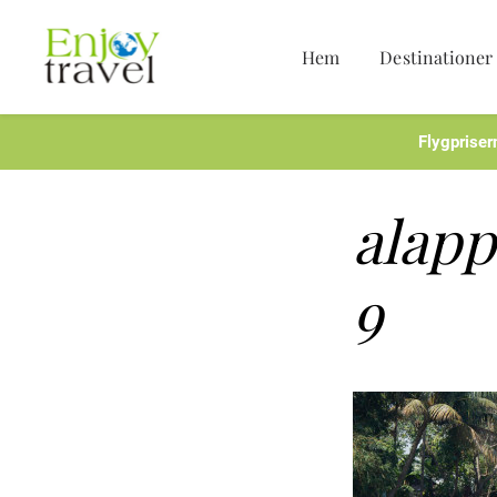
Hem
Destinationer
Hoppa
till
innehåll
Flygpriser
alap
9