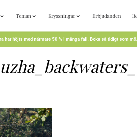
Teman
Kryssningar
Erbjudanden
R
Toggle
Toggle
Toggle
"Destinationer"
"Teman"
"Kryssningar"
menu
menu
menu
na har höjts med närmare 50 % i många fall. Boka så tidigt som mö
puzha_backwaters_