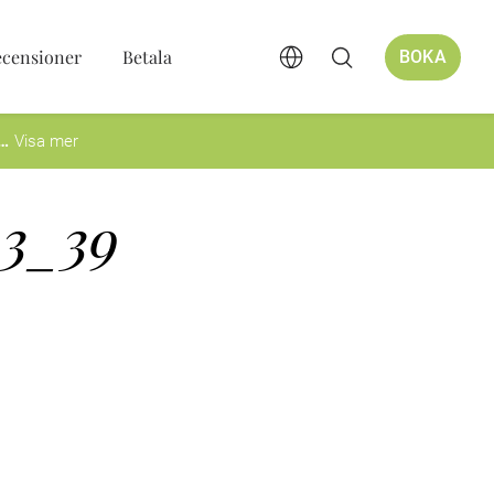
ecensioner
Betala
BOKA
Visa mer
3_39