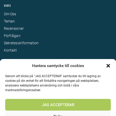
INFO
Om Oss
Teman
Recensioner
Förfrågan
Sekretessinformation
Kontakt
Hantera samtycke till cookies
Genom att klicka på "JAG ACCEPTERAR" samtycker du till lagring av
cookies på din enhet för att förbättra navigeringen på webbplatsen,
analysera webbplatsens användning och bistå i våra
marknadsföringsinsatser.
Terms & Conditions
©
Upphovsrätt 2026 Enjoy Travel Alla rättigheter reserverade
JAG ACCEPTERAR