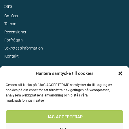
INFO
Om Oss
Teman
Recensioner
Förfrågan
Sekretessinformation
Kontakt
Hantera samtycke till cookies
Genom att klicka på "JAG ACCEPTERAR" samtycker du till lagring av
cookies på din enhet för att förbättra navigeringen på webbplatsen,
analysera webbplatsens användning och bistå i våra
marknadsföringsinsatser.
Terms & Conditions
©
Upphovsrätt 2026 Enjoy Travel Alla rättigheter reserverade
JAG ACCEPTERAR