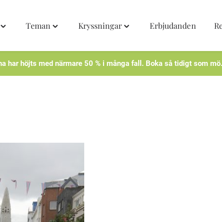
Teman
Kryssningar
Erbjudanden
R
Toggle
Toggle
Toggle
"Destinationer"
"Teman"
"Kryssningar"
menu
menu
menu
na har höjts med närmare 50 % i många fall. Boka så tidigt som mö