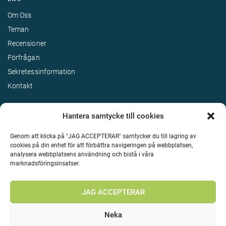
Om Oss
Teman
Recensioner
Förfrågan
Sekretessinformation
Kontakt
Hantera samtycke till cookies
Genom att klicka på "JAG ACCEPTERAR" samtycker du till lagring av
cookies på din enhet för att förbättra navigeringen på webbplatsen,
analysera webbplatsens användning och bistå i våra
marknadsföringsinsatser.
Terms & Conditions
©
Upphovsrätt 2026 Enjoy Travel Alla rättigheter reserverade
JAG ACCEPTERAR
Neka