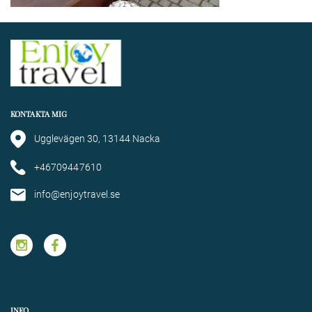
KONTAKTA MIG
Ugglevägen 30, 13144 Nacka
+46709447610
info@enjoytravel.se
INFO