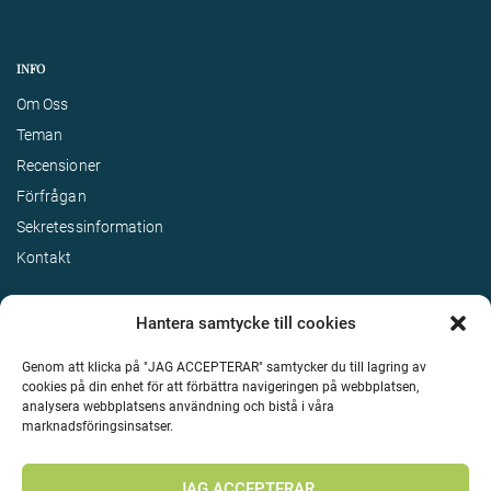
INFO
Om Oss
Teman
Recensioner
Förfrågan
Sekretessinformation
Kontakt
Hantera samtycke till cookies
Genom att klicka på "JAG ACCEPTERAR" samtycker du till lagring av
cookies på din enhet för att förbättra navigeringen på webbplatsen,
analysera webbplatsens användning och bistå i våra
marknadsföringsinsatser.
Terms & Conditions
©
Upphovsrätt 2026 Enjoy Travel Alla rättigheter reserverade
JAG ACCEPTERAR