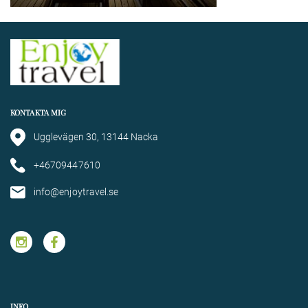
KONTAKTA MIG
Ugglevägen 30, 13144 Nacka
+46709447610
info@enjoytravel.se
INFO