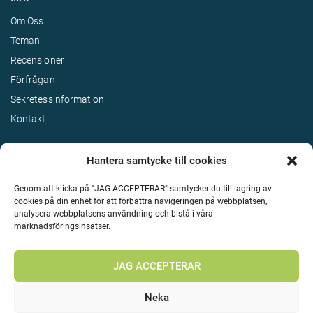
Om Oss
Teman
Recensioner
Förfrågan
Sekretessinformation
Kontakt
Hantera samtycke till cookies
Genom att klicka på "JAG ACCEPTERAR" samtycker du till lagring av
cookies på din enhet för att förbättra navigeringen på webbplatsen,
analysera webbplatsens användning och bistå i våra
marknadsföringsinsatser.
Terms & Conditions
©
Upphovsrätt 2026 Enjoy Travel Alla rättigheter reserverade
JAG ACCEPTERAR
Neka