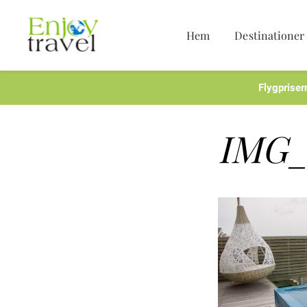
Hem
Destinationer
Hoppa
till
innehåll
Flygpriser
IMG_