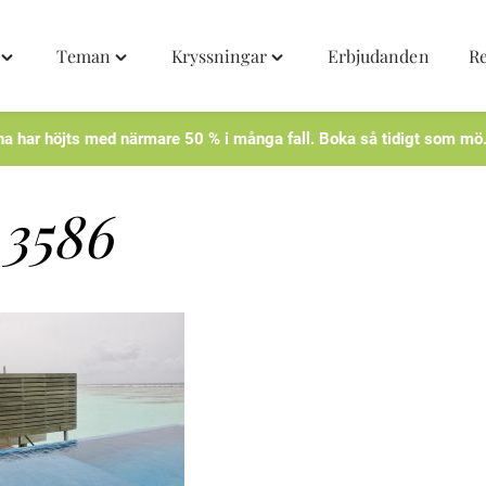
Teman
Kryssningar
Erbjudanden
R
Toggle
Toggle
Toggle
"Destinationer"
"Teman"
"Kryssningar"
menu
menu
menu
na har höjts med närmare 50 % i många fall. Boka så tidigt som mö
3586