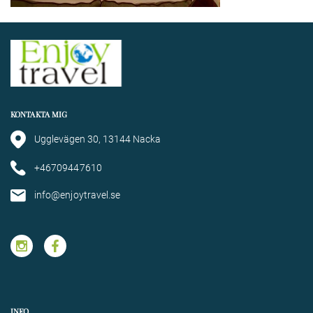
KONTAKTA MIG
Ugglevägen 30, 13144 Nacka
+46709447610
info@enjoytravel.se
INFO