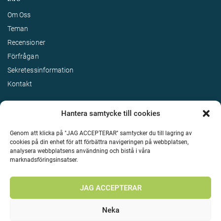
Om Oss
Teman
Recensioner
Förfrågan
Sekretessinformation
Kontakt
Hantera samtycke till cookies
Genom att klicka på "JAG ACCEPTERAR" samtycker du till lagring av
cookies på din enhet för att förbättra navigeringen på webbplatsen,
analysera webbplatsens användning och bistå i våra
marknadsföringsinsatser.
Terms & Conditions
©
Upphovsrätt 2026 Enjoy Travel Alla rättigheter reserverade
JAG ACCEPTERAR
Neka