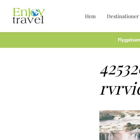
Hem
Destinationer
Hoppa
till
innehåll
Flygpriser
42532
rvrvi