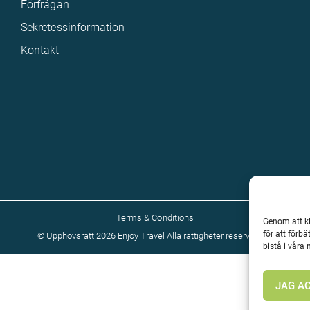
Förfrågan
Sekretessinformation
Kontakt
Terms & Conditions
Genom att kl
för att förb
©
Upphovsrätt 2026 Enjoy Travel Alla rättigheter reserverade
bistå i våra
JAG A