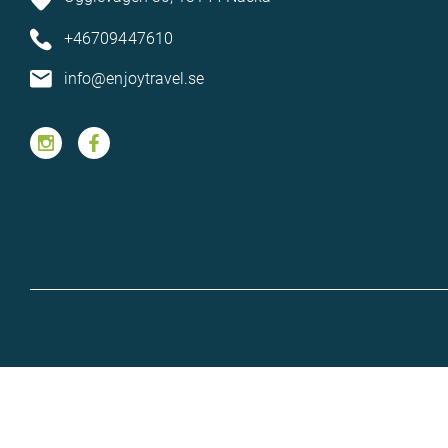
+46709447610
info@enjoytravel.se