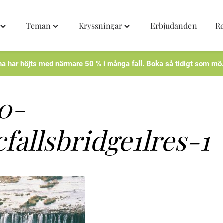
Teman
Kryssningar
Erbjudanden
R
Toggle
Toggle
Toggle
"Destinationer"
"Teman"
"Kryssningar"
menu
menu
menu
na har höjts med närmare 50 % i många fall. Boka så tidigt som mö
0-
cfallsbridge1lres-1