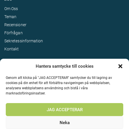
Om Oss
Teman
Recensioner
Förfrågan
Sekretessinformation
Kontakt
Hantera samtycke till cookies
Genom att klicka på "JAG ACCEPTERAR" samtycker du till lagring av
cookies på din enhet för att förbättra navigeringen på webbplatsen,
analysera webbplatsens användning och bistå i våra
marknadsföringsinsatser.
Terms & Conditions
©
Upphovsrätt 2026 Enjoy Travel Alla rättigheter reserverade
JAG ACCEPTERAR
Neka