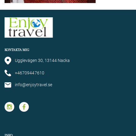
KONTAKTA MIG
Ugglevägen 30, 13144 Nacka
+46709447610
info@enjoytravel.se
INFO